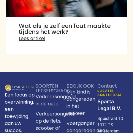
Wat als je zelf een fout maakte
tijdens het werk?
Lees artikel
SOORTEN
BEKIJK OOK
Contact
LETSELSCHADE
Mijn kind is
LOCATIE
Een focus op
AMSTERDAM
Verkeersongeval
aangereden
overwinning,
Sparta
in de auto
in het
Legal B.V.
een
verkeer
Verkeersongeluk
toewijding
Spuistraat 10
op de fiets,
aan uw
Voetganger
1012 TS
scooter of
succes.
aangereden door
Amsterdam