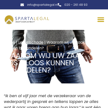
info@spartalegal.nl
020 - 261 48 93
Home
|
Letselschade
|
Waarom wij uw zaak kosteloos
kunnen behandelen?
WAAROM WIJ UW ZAAK
KOSTELOOS KUNNEN
BEHANDELEN?
“
Ik ben al vijf jaar met de verzekeraar van de
wederpartij in gesprek en telkens lappen ze alles
wat ik naar voren breng aan hun laars.
” is wat één