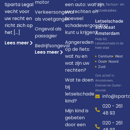
motor
Sparta Legal
een auto: wat zijn
Post-, factuur- en
vecht voor
uw rechten en
bezoekadres
Verkeersongeval
uw recht en
hoeveel
als voetganger
Letselschade
richt zich op
schadevergoeding
advocaat
Ongeval als
het […]
kunt u krijgen?
Amsterdam
passagier
Hulp bij
Aangereden
Lees meer
Letselschade in de
Bedrijfsongeval
hele stad
op de fiets:
Lees meer
wat nu en
Centrum
West
Oost
Noord
wat zijn uw
Zuid
rechten?
Ook actief in
Wat te doen
Amstelveen,
Diemen en Ouder-
bij
Amstel.
letselschade
info@sparta
kind?
020 - 261
Mijn kind is
48 93
gebeten
020 - 261
door een
48 93